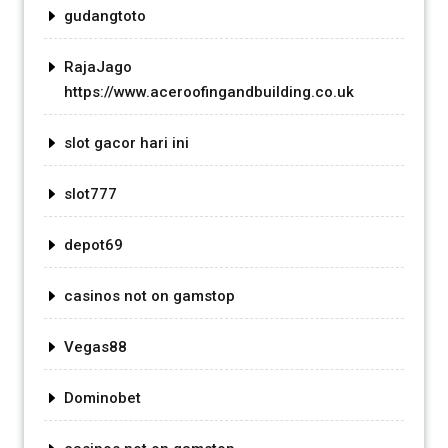
gudangtoto
RajaJago
https://www.aceroofingandbuilding.co.uk
slot gacor hari ini
slot777
depot69
casinos not on gamstop
Vegas88
Dominobet