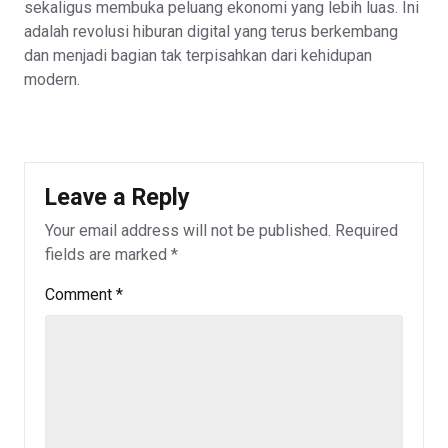
sekaligus membuka peluang ekonomi yang lebih luas. Ini
adalah revolusi hiburan digital yang terus berkembang
dan menjadi bagian tak terpisahkan dari kehidupan
modern.
Leave a Reply
Your email address will not be published.
Required
fields are marked
*
Comment
*