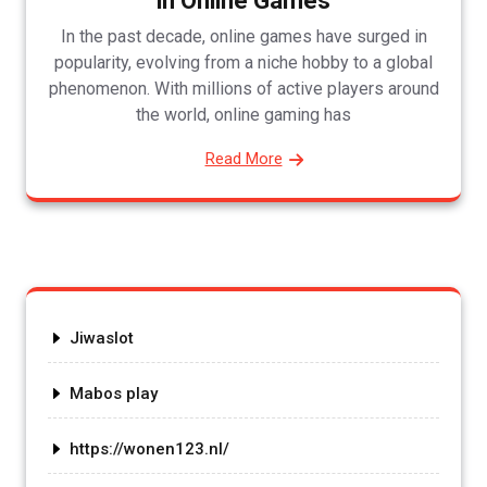
in Online Games
In the past decade, online games have surged in
popularity, evolving from a niche hobby to a global
phenomenon. With millions of active players around
the world, online gaming has
Read More
Jiwaslot
Mabos play
https://wonen123.nl/