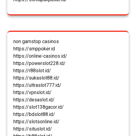
non gamstop casinos
https://smppoker.id
https://online-casinos.id/
https://powerslot228.id/
https://r88slot.id/
https://sukaslot88.id/
https://ultraslot777.id/
https://vpnslot.id/
https://desaslot.id/
https://slot138gacor.id/
https://bdslot88.id/
https://slotsonline.id/
https://situslot.id/